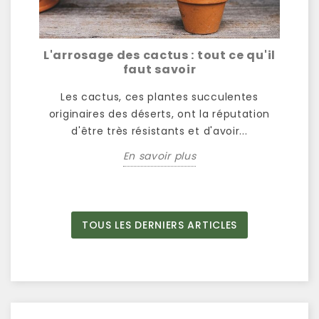
er
L'arrosage des cactus : tout ce qu'il
Le
nce
faut savoir
Les cactus, ces plantes succulentes
ne
originaires des déserts, ont la réputation
m
 une
d'être très résistants et d'avoir...
p
En savoir plus
TOUS LES DERNIERS ARTICLES