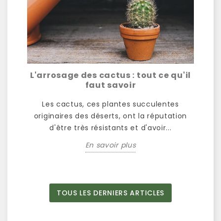
er
L'arrosage des cactus : tout ce qu'il
Le
nce
faut savoir
Les cactus, ces plantes succulentes
ne
originaires des déserts, ont la réputation
m
 une
d'être très résistants et d'avoir...
p
En savoir plus
TOUS LES DERNIERS ARTICLES