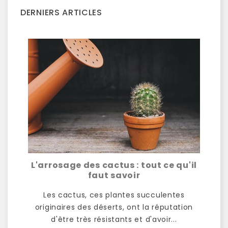
DERNIERS ARTICLES
er
L'arrosage des cactus : tout ce qu'il
Le
nce
faut savoir
Les cactus, ces plantes succulentes
ne
originaires des déserts, ont la réputation
m
 une
d'être très résistants et d'avoir...
p