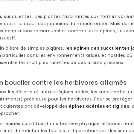
s succulentes, ces plantes fascinantes aux formes variée
nquérir le cœur des jardiniers du monde entier. Mais derr
es adaptations remarquables, comme leurs épines, souv
ssuasif.
in d'être de simples piqûres,
les épines des succulentes jo
 particulier dans les environnements arides et hostiles où
semble les multiples facettes de ces atouts précieux.
n bouclier contre les herbivores affamés
ns les déserts et autres régions arides, les succulentes c
triments) précieuse pour les herbivores. Pour se protéger
ucculentes ont développé des
épines acérées et rigides
,
pprocher.
s épines constituent une barrière physique efficace, renda
isir et de mâcher les feuilles et tiges charnues des succul