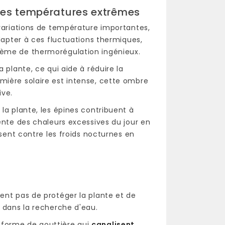
 les températures extrêmes
 variations de température importantes,
adapter à ces fluctuations thermiques,
tème de thermorégulation ingénieux.
a plante, ce qui aide à réduire la
mière solaire est intense, cette ombre
ive.
la plante, les épines contribuent à
ente des chaleurs excessives du jour en
ssent contre les froids nocturnes en
ent pas de protéger la plante et de
f dans la recherche d'eau.
 forme de gouttière qui
canalisent