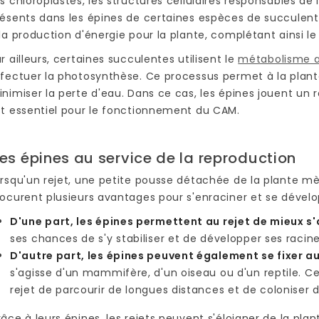
s chloroplastes, les structures cellulaires responsables d
ésents dans les épines de certaines espèces de succulent
la production d'énergie pour la plante, complétant ainsi le t
r ailleurs, certaines succulentes utilisent le
métabolisme a
fectuer la photosynthèse. Ce processus permet à la plante
nimiser la perte d'eau. Dans ce cas, les épines jouent un r
st essentiel pour le fonctionnement du CAM.
es épines au service de la reproduction
rsqu'un rejet, une petite pousse détachée de la plante mèr
ocurent plusieurs avantages pour s'enraciner et se dévelo
D'une part, les épines permettent au rejet de mieux s
ses chances de s'y stabiliser et de développer ses racine
D'autre part, les épines peuvent également se fixer 
s'agisse d'un mammifère, d'un oiseau ou d'un reptile. C
rejet de parcourir de longues distances et de coloniser d
âce à leurs épines, les rejets peuvent s'éloigner de la pla