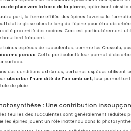
eau de pluie vers la base de la plante
, optimisant ainsi la
autre part, la forme effilée des épines favorise la formati
uttelette glisse alors le long de l'épine pour être absorbé
 sol à proximité des racines. Ceci est particulièrement uti
 brouillard fréquent.
ertaines espèces de succulentes, comme les Crassula, po
piderme poreux
. Cette particularité leur permet d'absorb
ur surface.
ans des conditions extrêmes, certaines espèces utilisent
our
absorber l'humidité de l'air ambiant
, leur permettan
tale de pluie.
hotosynthèse : Une contribution insoupço
 les feuilles des succulentes sont généralement réduites po
e les épines jouent un rôle inattendu dans la photosynthè