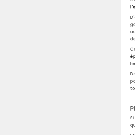
l'
D'
go
au
de
C
é
le
D
p
to
P
Si
qu