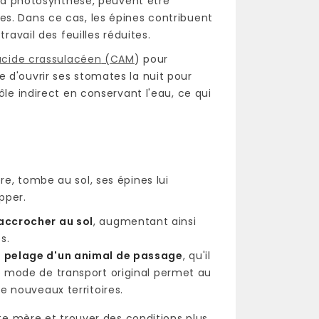
e la photosynthèse, peuvent être
es. Dans ce cas, les épines contribuent
ravail des feuilles réduites.
cide crassulacéen
(
CAM
) pour
 d'ouvrir ses stomates la nuit pour
ôle indirect en conservant l'eau, ce qui
e, tombe au sol, ses épines lui
pper.
'accrocher au sol
, augmentant ainsi
s.
au pelage d'un animal de passage
, qu'il
e mode de transport original permet au
e nouveaux territoires.
nte mère et trouver des conditions plus