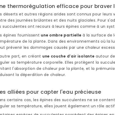
ne thermorégulation efficace pour braver
s déserts et autres régions arides sont connus pour leurs
tre des journées brûlantes et des nuits glaciales. Pour s'
es succulentes ont recours à leurs épines comme à un sys
s épines fournissent
une ombre partielle
à la surface de l
mpérature de la plante. Dans des environnements où la lu
eut prévenir les dommages causés par une chaleur excess
autre part, en créant
une couche d'air isolante
autour de 
guler sa température corporelle. Elles protègent la succul
mitant l'absorption de chaleur par la plante, et la prémuni
duisant la déperdition de chaleur.
es alliées pour capter l'eau précieuse
ns certains cas, les épines des succulentes ne se content
guler sa température, elles jouent également un rôle acti
ertaines espèces de succulentes possèdent des épines en