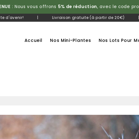
ENUE
: Nous vous offrons
5% de réduction
, avec le code p
te d'avenir!
|
Livraison gratuite (à partir de 20€)
Accueil
Nos Mini-Plantes
Nos Lots Pour M