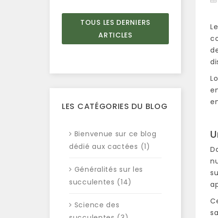
TOUS LES DERNIERS
Le
ARTICLES
co
d
di
Lo
en
en
LES CATÉGORIES DU BLOG
U
Bienvenue sur ce blog
dédié aux cactées (1)
Da
nu
Généralités sur les
s
succulentes (14)
a
Ce
Science des
sa
succulentes (3)