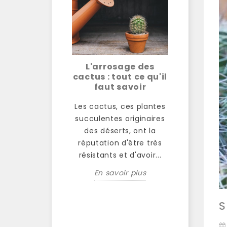
 complet :
L'arrosage des
Le subs
nt arroser
cactus : tout ce qu'il
pour vos
ucculentes
faut savoir
succul
e croissance
guide
timale
Les cactus, ces plantes
Le choix 
succulentes originaires
rosage des
c'est-à-di
des déserts, ont la
tes n'est pas
de terre
réputation d'être très
le question de
vous alle
résistants et d'avoir...
mais plutôt une
cactus et
En savoir plus
élicate entre
e
nce et...
En sa
S
avoir plus