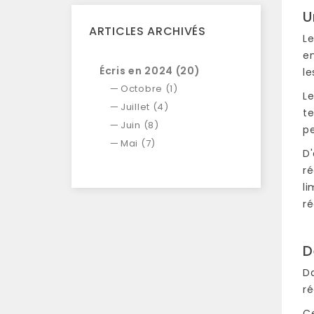
U
ARTICLES ARCHIVÉS
Le
en
Écris en 2024 (20)
l
Octobre (1)
Le
Juillet (4)
te
Juin (8)
p
Mai (7)
D'
ré
li
ré
D
Da
ré
C