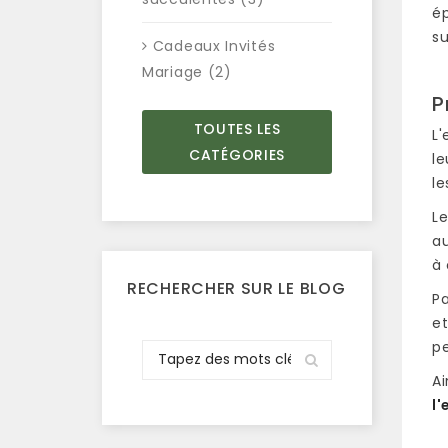
ép
su
Cadeaux Invités
Mariage (2)
P
TOUTES LES
L'
CATÉGORIES
le
le
Le
au
à 
RECHERCHER SUR LE BLOG
Pa
et
pe
Ai
l