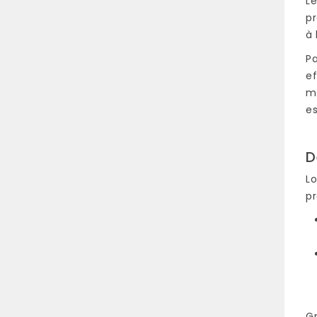
Le
pr
à 
Pa
ef
mi
e
D
Lo
pr
Gr